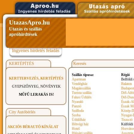
UtazasApro.hu
Utazás és szállás
apróhirdtések
Ingyenes hirdetés feladás
KERTÉPÍTÉS
Keresés
Szállás típusa:
Régió
KERTTERVEZÉS, KERTÉPÍTÉS
Apartman
Belföldi 
Vendégház
Balaton
GYEPSZŐNYEG, NÖVÉNYEK
Magánszállás
Budapest
Turista szállás
Dél-Alfö
MŰFŰ LERAKÁS IS!
Falusi Üdülés
Dél-Dun
Nyaraló
Észak-Al
Panzió
Észak M
Szálloda
Közép-D
City Autóbérlés
Szoba
Nyugat-
Üdülőház
Tisza-tó
Hétvégi ház
Külföldi
AKCIÓS BÉRAUTÓ KÍNÁLAT
Hotel
Horvátor
Ifjúsági szállás
Ausztria