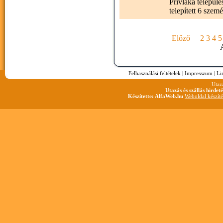
Privlaka települé
telepített 6 szemé
Előző
2
3
4
5
A
Felhasználási feltételek
|
Impresszum
|
Li
Utaz
Utazás és szállás hirdet
Készítette: AlfaWeb.hu
Weboldal készíté