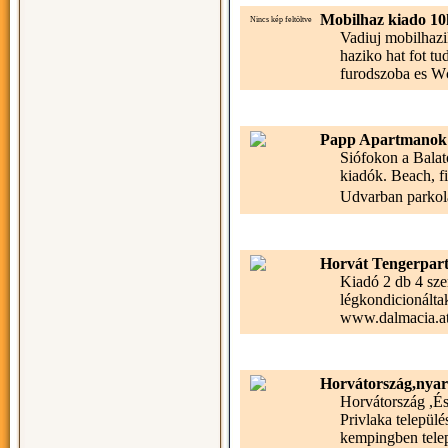
Mobilhaz kiado 1
Nincs kép feltöltve
Vadiuj mobilhazi
haziko hat fot t
furodszoba es Wc
Papp Apartmanok Si
Siófokon a Balat
kiadók. Beach, f
Udvarban parkolá
Horvát Tengerpar
Kiadó 2 db 4 sze
légkondicionáltak
www.dalmacia.at
Horvátország,nyara
Horvátország ,És
Privlaka települé
kempingben telepí