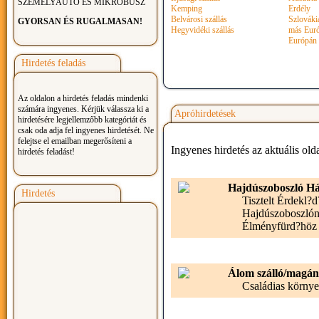
SZEMÉLYAUTÓ ÉS MIKROBUSZ
Kemping
Erdély
Belvárosi szállás
Szlováki
GYORSAN ÉS RUGALMASAN!
Hegyvidéki szállás
más Euró
Európán 
Hirdetés feladás
Az oldalon a hirdetés feladás mindenki
számára ingyenes. Kérjük válassza ki a
Apróhirdetések
hirdetésére legjellemzőbb kategóriát és
csak oda adja fel ingyenes hirdetését. Ne
felejtse el emailban megerősíteni a
Ingyenes hirdetés az aktuális old
hirdetés feladást!
Hajdúszoboszló H
Hirdetés
Tisztelt Érdekl?
Hajdúszoboszlón 
Élményfürd?höz k
Álom szálló/magáns
Családias környe