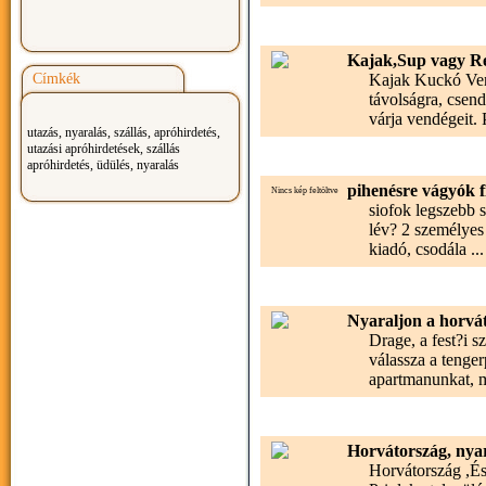
Kajak,Sup vagy Re
Címkék
Kajak Kuckó Vend
távolságra, csen
várja vendégeit. 
utazás, nyaralás, szállás, apróhirdetés,
utazási apróhirdetések, szállás
apróhirdetés, üdülés, nyaralás
pihenésre vágyók 
Nincs kép feltöltve
siofok legszebb 
lév? 2 személyes
kiadó, csodála ..
Nyaraljon a horvá
Drage, a fest?i 
válassza a tenger
apartmanunkat, m
Horvátország, nyar
Horvátország ,És