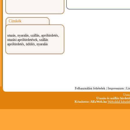
Címkék
utazás, nyaralás, szállás, apróhirdetés,
utazási apróhirdetések, szállás
apróhirdetés, üdülés, nyaralás
Felhasználási feltételek
|
Impresszum
|
Li
Utaz
Utazás és szállás hirdet
Készítette: AlfaWeb.hu
Weboldal készíté