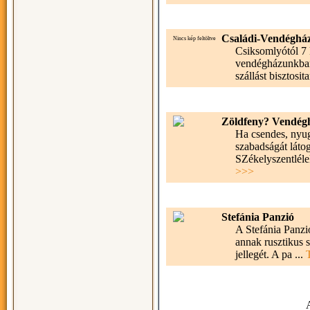
Családi-Vendéghá
Nincs kép feltöltve
Csiksomlyótól 7 
vendégházunkban
szállást bisztosit
Zöldfeny? Vendég
Ha csendes, nyug
szabadságát láto
SZékelyszentléle
>>>
Stefánia Panzió
A Stefánia Panzió
annak rusztikus s
jellegét. A pa ...
A