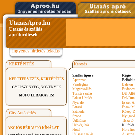
UtazasApro.hu
Utazás és szállás
apróhirdtések
Ingyenes hirdetés feladás
KERTÉPÍTÉS
Keresés
Szállás típusa:
Régió
KERTTERVEZÉS, KERTÉPÍTÉS
Apartman
Belföldi 
Vendégház
Balaton
GYEPSZŐNYEG, NÖVÉNYEK
Magánszállás
Budapest
Turista szállás
Dél-Alfö
MŰFŰ LERAKÁS IS!
Falusi Üdülés
Dél-Dun
Nyaraló
Észak-Al
Panzió
Észak M
Szálloda
Közép-D
City Autóbérlés
Szoba
Nyugat-
Üdülőház
Tisza-tó
Hétvégi ház
Külföldi
AKCIÓS BÉRAUTÓ KÍNÁLAT
Hotel
Horvátor
Ifjúsági szállás
Ausztria