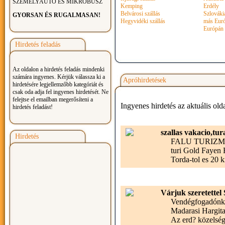
SZEMÉLYAUTÓ ÉS MIKROBUSZ
Kemping
Erdély
Belvárosi szállás
Szlováki
GYORSAN ÉS RUGALMASAN!
Hegyvidéki szállás
más Euró
Európán 
Hirdetés feladás
Az oldalon a hirdetés feladás mindenki
számára ingyenes. Kérjük válassza ki a
Apróhirdetések
hirdetésére legjellemzőbb kategóriát és
csak oda adja fel ingyenes hirdetését. Ne
felejtse el emailban megerősíteni a
Ingyenes hirdetés az aktuális old
hirdetés feladást!
szallas vakacio,tur
Hirdetés
FALU TURIZMUST 
turi Gold Fayen 
Torda-tol es 20 
Várjuk szeretettel
Vendégfogadónk S
Madarasi Hargita 
Az erd? közelség