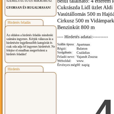
belül található: 4 éttere
SZEMÉLYAUTÓ ÉS MIKROBUSZ
Cukrászda Lidl üzlet Ald
GYORSAN ÉS RUGALMASAN!
Vasútállomás 500 m Hajó
Cirkusz 500 m Vidámpar
Hirdetés feladás
Benzinkút 800 m
Az oldalon a hirdetés feladás mindenki
---- Hirdetés adatai:----------
számára ingyenes. Kérjük válassza ki a
hirdetésére legjellemzőbb kategóriát és
Szállás típusa:
Apartman
csak oda adja fel ingyenes hirdetését. Ne
Régió:
Balaton
felejtse el emailban megerősíteni a
Szolgáltatás:
Családias
hirdetés feladást!
Feladó neve:
Vajandt Zsuzsa
Weboldal:
www.
Érvényes még
60 napig
Hirdetés