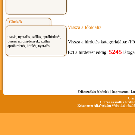
Címkék
Vissza a főoldalra
utazás, nyaralás, szállás, apróhirdetés,
utazási apróhirdetések, szállás
Vissza a hirdetés kategóriájába: (F
apróhirdetés, üdülés, nyaralás
5245
Ezt a hirdetést eddig:
látoga
Felhasználási feltételek
|
Impresszum
|
Li
Utaz
Utazás és szállás hirdet
Készítette: AlfaWeb.hu
Weboldal készíté