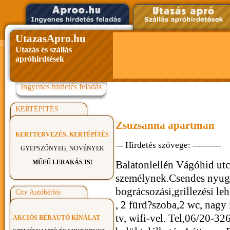
UtazasApro.hu
Utazás és szállás
apróhirdtések
Ingyenes hirdetés feladás
KERTÉPÍTÉS
Zsuzsanna apartman
KERTTERVEZÉS, KERTÉPÍTÉS
Hirdetés szövege:
---
-----------
GYEPSZŐNYEG, NÖVÉNYEK
MŰFŰ LERAKÁS IS!
Balatonlellén Vágóhid utc
személynek.Csendes nyugo
bográcsozási,grillezési le
City Autóbérlés
, 2 fürd?szoba,2 wc, nagy 
tv, wifi-vel. Tel,06/20-3
AKCIÓS BÉRAUTÓ KÍNÁLAT